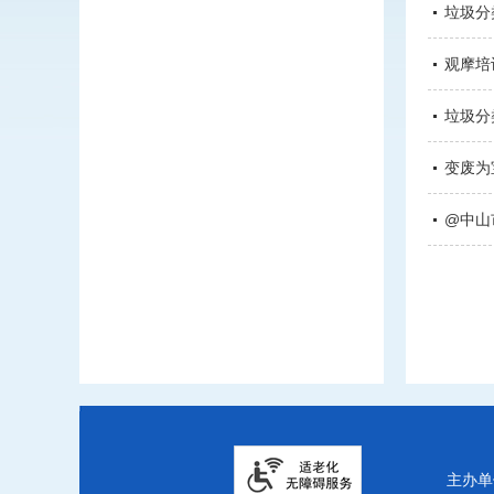
垃圾分
观摩培
垃圾分
变废为
@中山
主办单