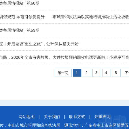
类每周情报站 | 第60期
训强规范 示范引领促提升——市城管和执法局以实地培训推动生活垃圾
类每周情报站 | 第59期
宝丨开启垃圾“重生之旅”，让环保从指尖开始
市民，2026年全市有害垃圾、大件垃圾预约回收电话更新啦！小程序可
第一页
1
2
3
4
5
下
网站地图
|
关于我们
|
联系方式
|
郑重声明
位：中山市城市管理和综合执法局
通讯地址：广东省中山市东区博爱五